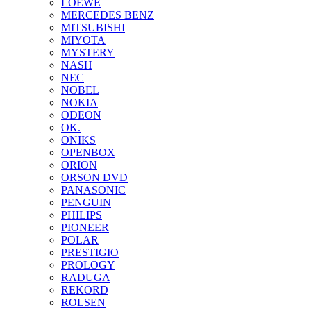
LOEWE
MERCEDES BENZ
MITSUBISHI
MIYOTA
MYSTERY
NASH
NEC
NOBEL
NOKIA
ODEON
OK.
ONIKS
OPENBOX
ORION
ORSON DVD
PANASONIC
PENGUIN
PHILIPS
PIONEER
POLAR
PRESTIGIO
PROLOGY
RADUGA
REKORD
ROLSEN