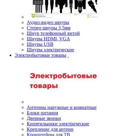
Аудио-видео шнуры
Стерео шнуры 3,5мм
Шнур телефонный витой
Шнуры HDMI, VGA
Шнуры USB
Шнуры электрические
Электробытовые товары
Антенны наружные и комнатные
Блоки питания
Дверные звонки
Кипятильники электрические
Крепление для антенн
Кронштейны для ТВ