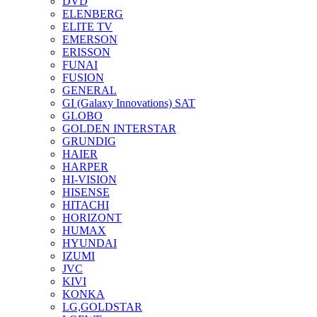
DVD
ELENBERG
ELITE TV
EMERSON
ERISSON
FUNAI
FUSION
GENERAL
GI (Galaxy Innovations) SAT
GLOBO
GOLDEN INTERSTAR
GRUNDIG
HAIER
HARPER
HI-VISION
HISENSE
HITACHI
HORIZONT
HUMAX
HYUNDAI
IZUMI
JVC
KIVI
KONKA
LG,GOLDSTAR