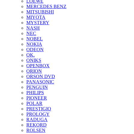
LOEWE
MERCEDES BENZ
MITSUBISHI
MIYOTA
MYSTERY
NASH
NEC
NOBEL
NOKIA
ODEON
OK.
ONIKS
OPENBOX
ORION
ORSON DVD
PANASONIC
PENGUIN
PHILIPS
PIONEER
POLAR
PRESTIGIO
PROLOGY
RADUGA
REKORD
ROLSEN