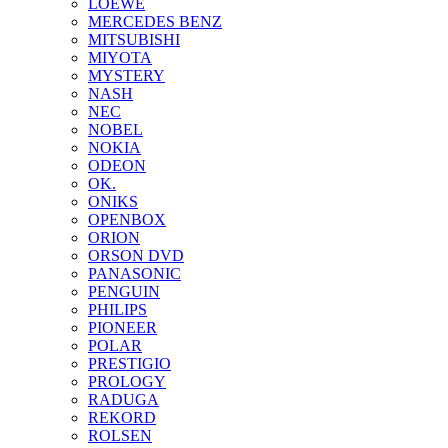
LOEWE
MERCEDES BENZ
MITSUBISHI
MIYOTA
MYSTERY
NASH
NEC
NOBEL
NOKIA
ODEON
OK.
ONIKS
OPENBOX
ORION
ORSON DVD
PANASONIC
PENGUIN
PHILIPS
PIONEER
POLAR
PRESTIGIO
PROLOGY
RADUGA
REKORD
ROLSEN