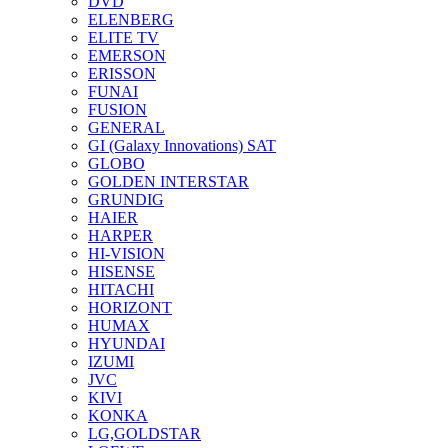
DVD
ELENBERG
ELITE TV
EMERSON
ERISSON
FUNAI
FUSION
GENERAL
GI (Galaxy Innovations) SAT
GLOBO
GOLDEN INTERSTAR
GRUNDIG
HAIER
HARPER
HI-VISION
HISENSE
HITACHI
HORIZONT
HUMAX
HYUNDAI
IZUMI
JVC
KIVI
KONKA
LG,GOLDSTAR