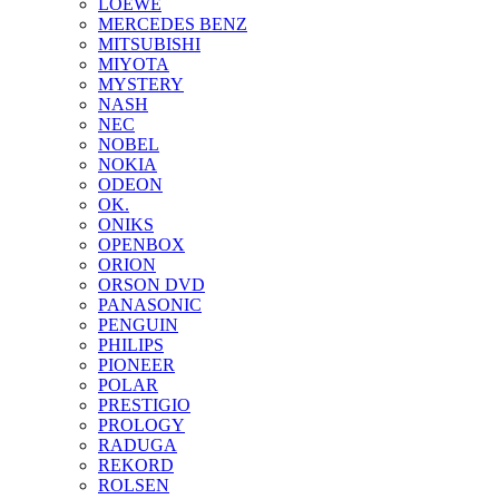
LOEWE
MERCEDES BENZ
MITSUBISHI
MIYOTA
MYSTERY
NASH
NEC
NOBEL
NOKIA
ODEON
OK.
ONIKS
OPENBOX
ORION
ORSON DVD
PANASONIC
PENGUIN
PHILIPS
PIONEER
POLAR
PRESTIGIO
PROLOGY
RADUGA
REKORD
ROLSEN