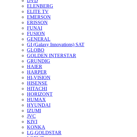
DVD
ELENBERG
ELITE TV
EMERSON
ERISSON
FUNAI
FUSION
GENERAL
GI (Galaxy Innovations) SAT
GLOBO
GOLDEN INTERSTAR
GRUNDIG
HAIER
HARPER
HI-VISION
HISENSE
HITACHI
HORIZONT
HUMAX
HYUNDAI
IZUMI
JVC
KIVI
KONKA
LG,GOLDSTAR