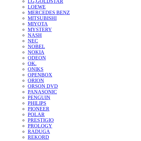
LG,GOLDSTAR
LOEWE
MERCEDES BENZ
MITSUBISHI
MIYOTA
MYSTERY
NASH
NEC
NOBEL
NOKIA
ODEON
OK.
ONIKS
OPENBOX
ORION
ORSON DVD
PANASONIC
PENGUIN
PHILIPS
PIONEER
POLAR
PRESTIGIO
PROLOGY
RADUGA
REKORD