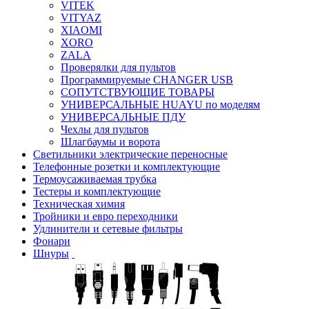
VITEK
VITYAZ
XIAOMI
XORO
ZALA
Проверялки для пультов
Программируемые CHANGER USB
СОПУТСТВУЮЩИЕ ТОВАРЫ
УНИВЕРСАЛЬНЫЕ HUAYU по моделям
УНИВЕРСАЛЬНЫЕ ПДУ
Чехлы для пультов
Шлагбаумы и ворота
Светильники электрические переносные
Телефонные розетки и комплектующие
Термоусаживаемая трубка
Тестеры и комплектующие
Техническая химия
Тройники и евро переходники
Удлинители и сетевые фильтры
Фонари
Шнуры