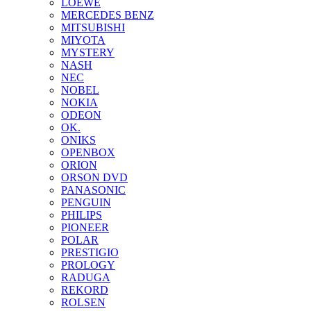
LOEWE
MERCEDES BENZ
MITSUBISHI
MIYOTA
MYSTERY
NASH
NEC
NOBEL
NOKIA
ODEON
OK.
ONIKS
OPENBOX
ORION
ORSON DVD
PANASONIC
PENGUIN
PHILIPS
PIONEER
POLAR
PRESTIGIO
PROLOGY
RADUGA
REKORD
ROLSEN