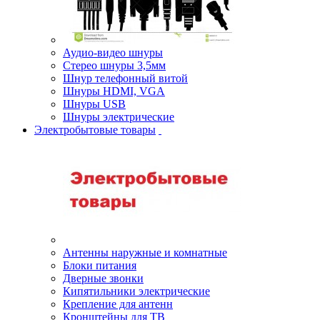
Аудио-видео шнуры
Стерео шнуры 3,5мм
Шнур телефонный витой
Шнуры HDMI, VGA
Шнуры USB
Шнуры электрические
Электробытовые товары
Антенны наружные и комнатные
Блоки питания
Дверные звонки
Кипятильники электрические
Крепление для антенн
Кронштейны для ТВ