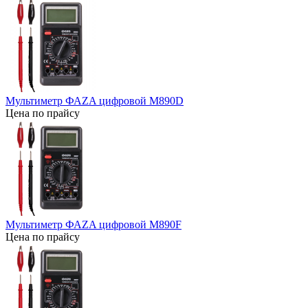
Мультиметр ФАZA цифровой М890D
Цена по прайсу
Мультиметр ФАZA цифровой М890F
Цена по прайсу