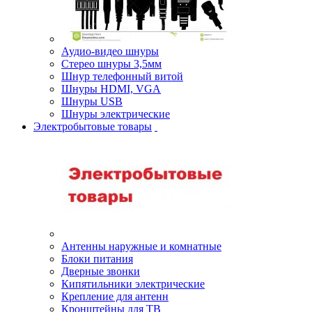
Аудио-видео шнуры
Стерео шнуры 3,5мм
Шнур телефонный витой
Шнуры HDMI, VGA
Шнуры USB
Шнуры электрические
Электробытовые товары
Антенны наружные и комнатные
Блоки питания
Дверные звонки
Кипятильники электрические
Крепление для антенн
Кронштейны для ТВ