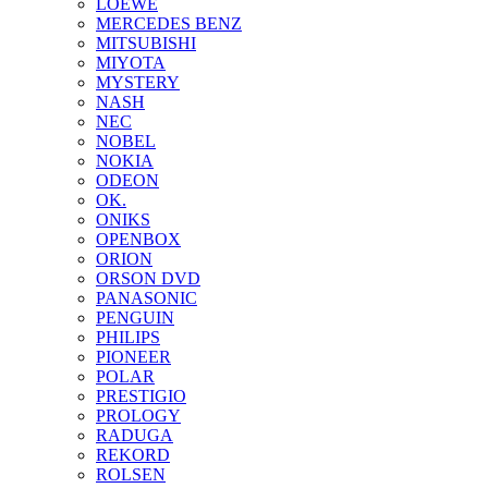
LOEWE
MERCEDES BENZ
MITSUBISHI
MIYOTA
MYSTERY
NASH
NEC
NOBEL
NOKIA
ODEON
OK.
ONIKS
OPENBOX
ORION
ORSON DVD
PANASONIC
PENGUIN
PHILIPS
PIONEER
POLAR
PRESTIGIO
PROLOGY
RADUGA
REKORD
ROLSEN