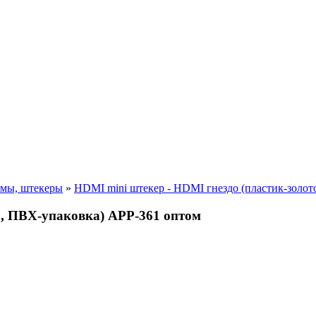
ёмы, штекеры
»
HDMI mini штекер - HDMI гнездо (пластик-золот
о, ПВХ-упаковка) APP-361 оптом