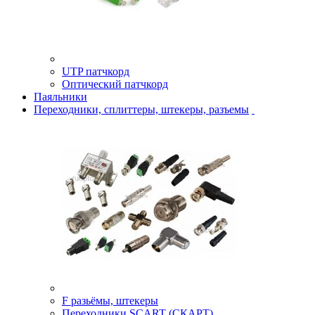
UTP патчкорд
Оптический патчкорд
Паяльники
Переходники, сплиттеры, штекеры, разъемы
F разьёмы, штекеры
Переходники SCART (СКАРТ)