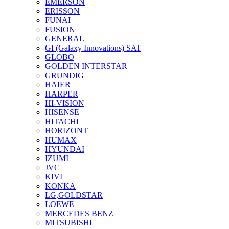
EMERSON
ERISSON
FUNAI
FUSION
GENERAL
GI (Galaxy Innovations) SAT
GLOBO
GOLDEN INTERSTAR
GRUNDIG
HAIER
HARPER
HI-VISION
HISENSE
HITACHI
HORIZONT
HUMAX
HYUNDAI
IZUMI
JVC
KIVI
KONKA
LG,GOLDSTAR
LOEWE
MERCEDES BENZ
MITSUBISHI