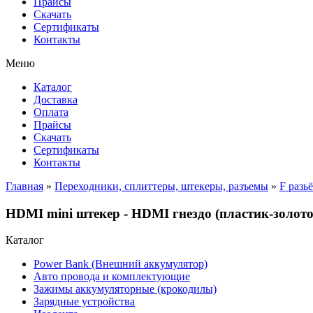
Прайсы
Cкачать
Сертификаты
Контакты
Меню
Каталог
Доставка
Оплата
Прайсы
Cкачать
Сертификаты
Контакты
Главная
»
Переходники, сплиттеры, штекеры, разъемы
»
F разь
HDMI mini штекер - HDMI гнездо (пластик-золот
Каталог
Power Bank (Внешний аккумулятор)
Авто провода и комплектующие
Зажимы аккумуляторные (крокодилы)
Зарядные устройства