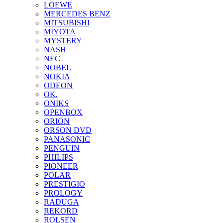
LOEWE
MERCEDES BENZ
MITSUBISHI
MIYOTA
MYSTERY
NASH
NEC
NOBEL
NOKIA
ODEON
OK.
ONIKS
OPENBOX
ORION
ORSON DVD
PANASONIC
PENGUIN
PHILIPS
PIONEER
POLAR
PRESTIGIO
PROLOGY
RADUGA
REKORD
ROLSEN