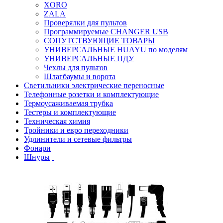
XORO
ZALA
Проверялки для пультов
Программируемые CHANGER USB
СОПУТСТВУЮЩИЕ ТОВАРЫ
УНИВЕРСАЛЬНЫЕ HUAYU по моделям
УНИВЕРСАЛЬНЫЕ ПДУ
Чехлы для пультов
Шлагбаумы и ворота
Светильники электрические переносные
Телефонные розетки и комплектующие
Термоусаживаемая трубка
Тестеры и комплектующие
Техническая химия
Тройники и евро переходники
Удлинители и сетевые фильтры
Фонари
Шнуры