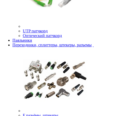
UTP патчкорд
Оптический патчкорд
Паяльники
Переходники, сплиттеры, штекеры, разъемы
F разьёмы, штекеры