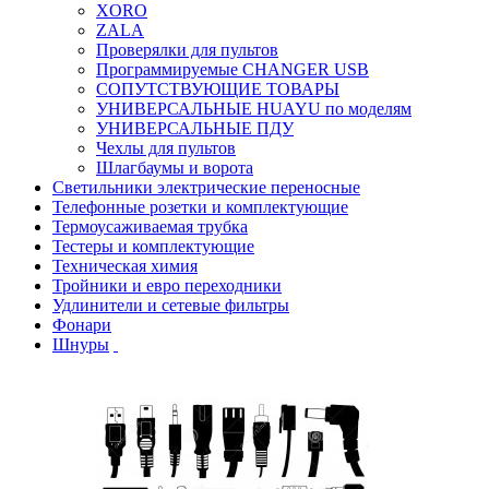
XORO
ZALA
Проверялки для пультов
Программируемые CHANGER USB
СОПУТСТВУЮЩИЕ ТОВАРЫ
УНИВЕРСАЛЬНЫЕ HUAYU по моделям
УНИВЕРСАЛЬНЫЕ ПДУ
Чехлы для пультов
Шлагбаумы и ворота
Светильники электрические переносные
Телефонные розетки и комплектующие
Термоусаживаемая трубка
Тестеры и комплектующие
Техническая химия
Тройники и евро переходники
Удлинители и сетевые фильтры
Фонари
Шнуры