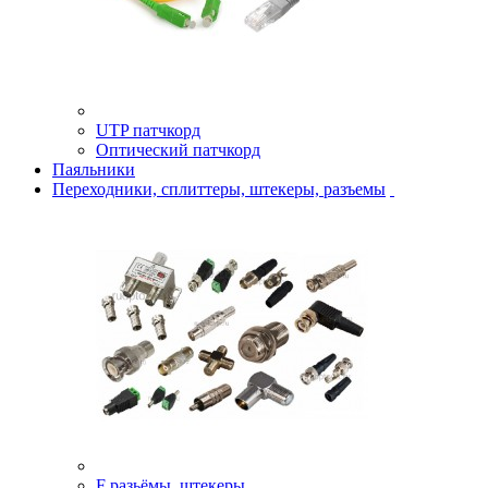
UTP патчкорд
Оптический патчкорд
Паяльники
Переходники, сплиттеры, штекеры, разъемы
F разьёмы, штекеры