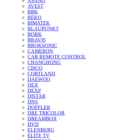
ASANO
AVEST
BBK
BEKO
BIMATEK
BLAUPUNKT
BORK
BRAVIS
BROKSONIC
CAMERON
CAR REMOTE CONTROL
CHANGHONG
CISCO
CORTLAND
DAEWOO
DEX
DEXP
DISTAR
DNS
DOFFLER
DRE TRICOLOR
DREAMBOX
DVD
ELENBERG
ELITE TV