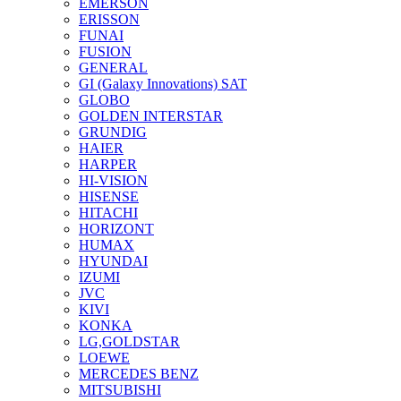
EMERSON
ERISSON
FUNAI
FUSION
GENERAL
GI (Galaxy Innovations) SAT
GLOBO
GOLDEN INTERSTAR
GRUNDIG
HAIER
HARPER
HI-VISION
HISENSE
HITACHI
HORIZONT
HUMAX
HYUNDAI
IZUMI
JVC
KIVI
KONKA
LG,GOLDSTAR
LOEWE
MERCEDES BENZ
MITSUBISHI