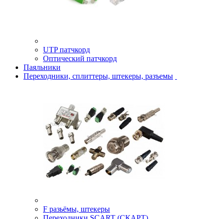
UTP патчкорд
Оптический патчкорд
Паяльники
Переходники, сплиттеры, штекеры, разъемы
F разьёмы, штекеры
Переходники SCART (СКАРТ)