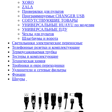
XORO
ZALA
Проверялки для пультов
Программируемые CHANGER USB
СОПУТСТВУЮЩИЕ ТОВАРЫ
УНИВЕРСАЛЬНЫЕ HUAYU по моделям
УНИВЕРСАЛЬНЫЕ ПДУ
Чехлы для пультов
Шлагбаумы и ворота
Светильники электрические переносные
Телефонные розетки и комплектующие
Термоусаживаемая трубка
Тестеры и комплектующие
Техническая химия
Тройники и евро переходники
Удлинители и сетевые фильтры
Фонари
Шнуры