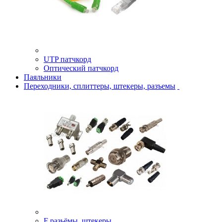
UTP патчкорд
Оптический патчкорд
Паяльники
Переходники, сплиттеры, штекеры, разъемы
F разьёмы, штекеры