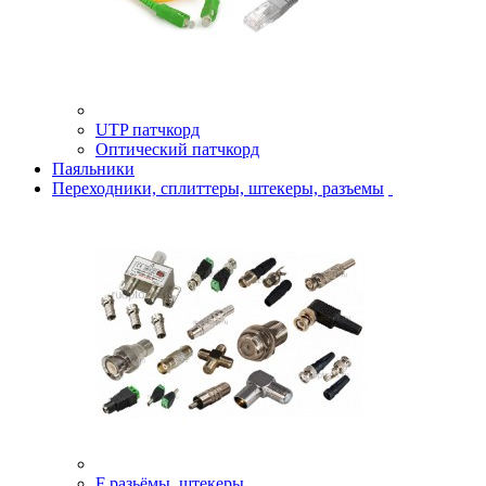
UTP патчкорд
Оптический патчкорд
Паяльники
Переходники, сплиттеры, штекеры, разъемы
F разьёмы, штекеры