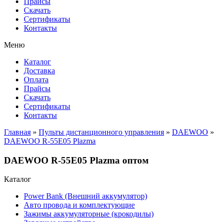
Прайсы
Cкачать
Сертификаты
Контакты
Меню
Каталог
Доставка
Оплата
Прайсы
Cкачать
Сертификаты
Контакты
Главная
»
Пульты дистанционного управления
»
DAEWOO
»
DAEWOO R-55E05 Plazma
DAEWOO R-55E05 Plazma оптом
Каталог
Power Bank (Внешний аккумулятор)
Авто провода и комплектующие
Зажимы аккумуляторные (крокодилы)