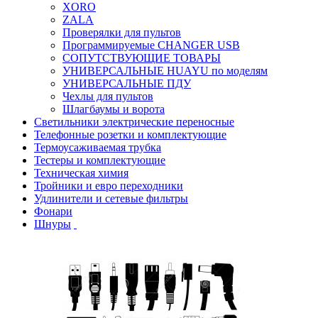
XORO
ZALA
Проверялки для пультов
Программируемые CHANGER USB
СОПУТСТВУЮЩИЕ ТОВАРЫ
УНИВЕРСАЛЬНЫЕ HUAYU по моделям
УНИВЕРСАЛЬНЫЕ ПДУ
Чехлы для пультов
Шлагбаумы и ворота
Светильники электрические переносные
Телефонные розетки и комплектующие
Термоусаживаемая трубка
Тестеры и комплектующие
Техническая химия
Тройники и евро переходники
Удлинители и сетевые фильтры
Фонари
Шнуры