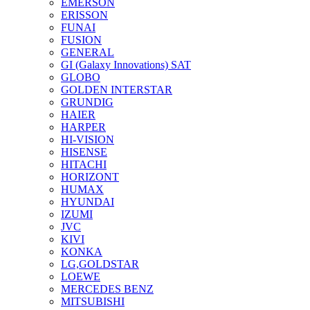
EMERSON
ERISSON
FUNAI
FUSION
GENERAL
GI (Galaxy Innovations) SAT
GLOBO
GOLDEN INTERSTAR
GRUNDIG
HAIER
HARPER
HI-VISION
HISENSE
HITACHI
HORIZONT
HUMAX
HYUNDAI
IZUMI
JVC
KIVI
KONKA
LG,GOLDSTAR
LOEWE
MERCEDES BENZ
MITSUBISHI