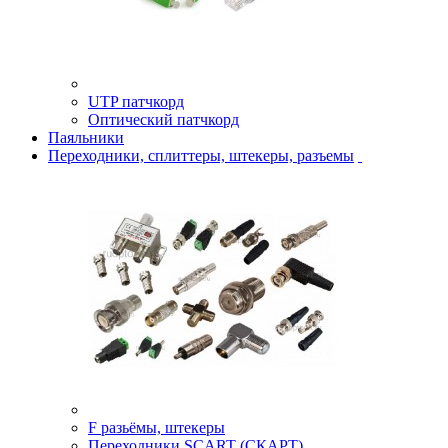
UTP патчкорд
Оптический патчкорд
Паяльники
Переходники, сплиттеры, штекеры, разъемы
F разьёмы, штекеры
Переходники SCART (СКАРТ)