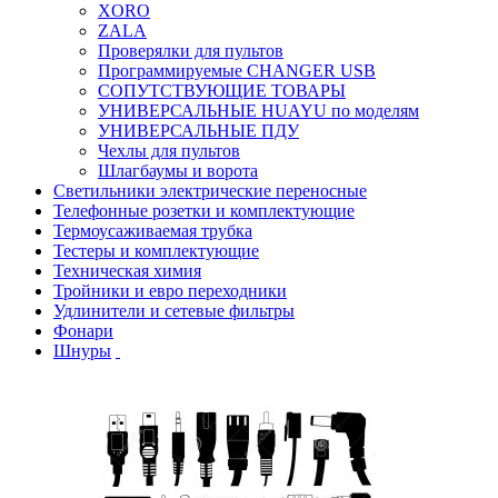
XORO
ZALA
Проверялки для пультов
Программируемые CHANGER USB
СОПУТСТВУЮЩИЕ ТОВАРЫ
УНИВЕРСАЛЬНЫЕ HUAYU по моделям
УНИВЕРСАЛЬНЫЕ ПДУ
Чехлы для пультов
Шлагбаумы и ворота
Светильники электрические переносные
Телефонные розетки и комплектующие
Термоусаживаемая трубка
Тестеры и комплектующие
Техническая химия
Тройники и евро переходники
Удлинители и сетевые фильтры
Фонари
Шнуры