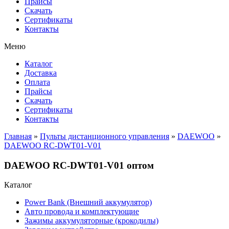
Прайсы
Cкачать
Сертификаты
Контакты
Меню
Каталог
Доставка
Оплата
Прайсы
Cкачать
Сертификаты
Контакты
Главная
»
Пульты дистанционного управления
»
DAEWOO
»
DAEWOO RC-DWT01-V01
DAEWOO RC-DWT01-V01 оптом
Каталог
Power Bank (Внешний аккумулятор)
Авто провода и комплектующие
Зажимы аккумуляторные (крокодилы)