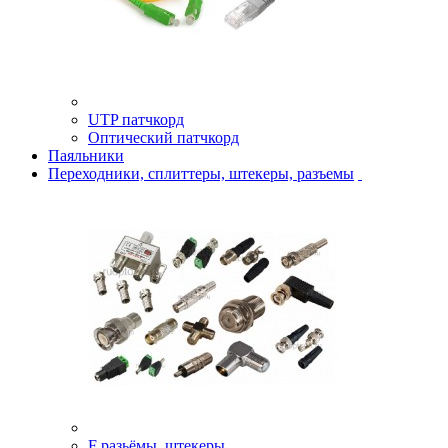
UTP патчкорд
Оптический патчкорд
Паяльники
Переходники, сплиттеры, штекеры, разъемы
F разьёмы, штекеры