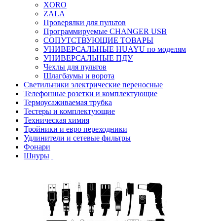
XORO
ZALA
Проверялки для пультов
Программируемые CHANGER USB
СОПУТСТВУЮЩИЕ ТОВАРЫ
УНИВЕРСАЛЬНЫЕ HUAYU по моделям
УНИВЕРСАЛЬНЫЕ ПДУ
Чехлы для пультов
Шлагбаумы и ворота
Светильники электрические переносные
Телефонные розетки и комплектующие
Термоусаживаемая трубка
Тестеры и комплектующие
Техническая химия
Тройники и евро переходники
Удлинители и сетевые фильтры
Фонари
Шнуры