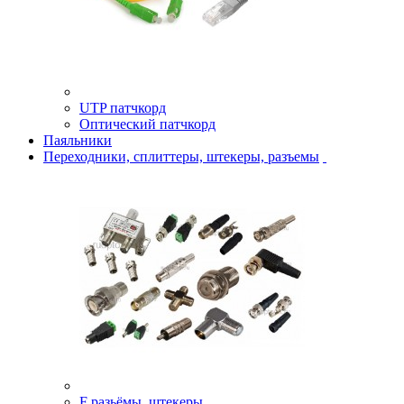
UTP патчкорд
Оптический патчкорд
Паяльники
Переходники, сплиттеры, штекеры, разъемы
F разьёмы, штекеры