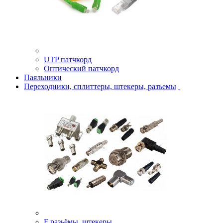
UTP патчкорд
Оптический патчкорд
Паяльники
Переходники, сплиттеры, штекеры, разъемы
F разьёмы, штекеры