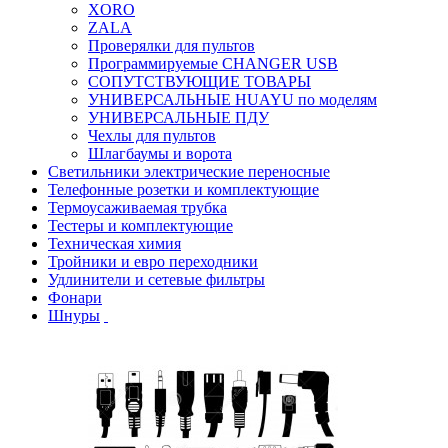
XORO
ZALA
Проверялки для пультов
Программируемые CHANGER USB
СОПУТСТВУЮЩИЕ ТОВАРЫ
УНИВЕРСАЛЬНЫЕ HUAYU по моделям
УНИВЕРСАЛЬНЫЕ ПДУ
Чехлы для пультов
Шлагбаумы и ворота
Светильники электрические переносные
Телефонные розетки и комплектующие
Термоусаживаемая трубка
Тестеры и комплектующие
Техническая химия
Тройники и евро переходники
Удлинители и сетевые фильтры
Фонари
Шнуры