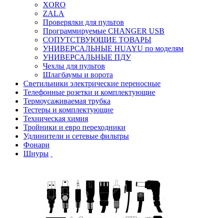
XORO
ZALA
Проверялки для пультов
Программируемые CHANGER USB
СОПУТСТВУЮЩИЕ ТОВАРЫ
УНИВЕРСАЛЬНЫЕ HUAYU по моделям
УНИВЕРСАЛЬНЫЕ ПДУ
Чехлы для пультов
Шлагбаумы и ворота
Светильники электрические переносные
Телефонные розетки и комплектующие
Термоусаживаемая трубка
Тестеры и комплектующие
Техническая химия
Тройники и евро переходники
Удлинители и сетевые фильтры
Фонари
Шнуры