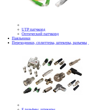
UTP патчкорд
Оптический патчкорд
Паяльники
Переходники, сплиттеры, штекеры, разъемы
F разьёмы, штекеры