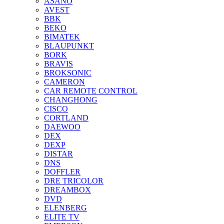
ASANO
AVEST
BBK
BEKO
BIMATEK
BLAUPUNKT
BORK
BRAVIS
BROKSONIC
CAMERON
CAR REMOTE CONTROL
CHANGHONG
CISCO
CORTLAND
DAEWOO
DEX
DEXP
DISTAR
DNS
DOFFLER
DRE TRICOLOR
DREAMBOX
DVD
ELENBERG
ELITE TV