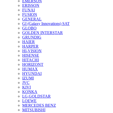
EMERSON
ERISSON
FUNAI
FUSION
GENERAL
GI (Galaxy Innovations) SAT
GLOBO
GOLDEN INTERSTAR
GRUNDIG
HAIER
HARPER
HI-VISION
HISENSE
HITACHI
HORIZONT
HUMAX
HYUNDAI
IZUMI
JVC
KIVI
KONKA
LG,GOLDSTAR
LOEWE
MERCEDES BENZ
MITSUBISHI