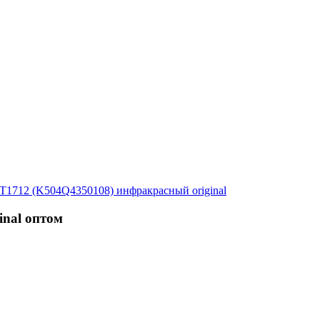
T1712 (K504Q4350108) инфракрасный original
nal оптом