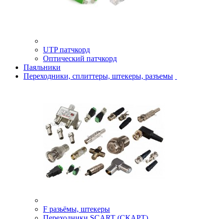
UTP патчкорд
Оптический патчкорд
Паяльники
Переходники, сплиттеры, штекеры, разъемы
F разьёмы, штекеры
Переходники SCART (СКАРТ)