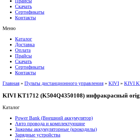
Прайсы
Cкачать
Сертификаты
Контакты
Меню
Каталог
Доставка
Оплата
Прайсы
Cкачать
Сертификаты
Контакты
Главная
»
Пульты дистанционного управления
»
KIVI
»
KIVI K
KIVI KT1712 (K504Q4350108) инфракрасный origi
Каталог
Power Bank (Внешний аккумулятор)
Авто провода и комплектующие
Зажимы аккумуляторные (крокодилы)
Зарядные устройства