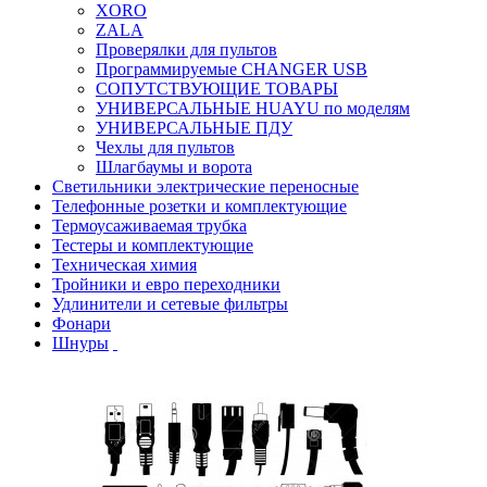
XORO
ZALA
Проверялки для пультов
Программируемые CHANGER USB
СОПУТСТВУЮЩИЕ ТОВАРЫ
УНИВЕРСАЛЬНЫЕ HUAYU по моделям
УНИВЕРСАЛЬНЫЕ ПДУ
Чехлы для пультов
Шлагбаумы и ворота
Светильники электрические переносные
Телефонные розетки и комплектующие
Термоусаживаемая трубка
Тестеры и комплектующие
Техническая химия
Тройники и евро переходники
Удлинители и сетевые фильтры
Фонари
Шнуры