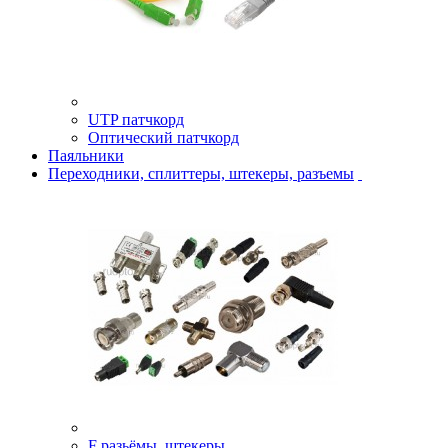
UTP патчкорд
Оптический патчкорд
Паяльники
Переходники, сплиттеры, штекеры, разъемы
F разьёмы, штекеры