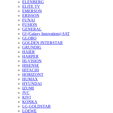
ELENBERG
ELITE TV
EMERSON
ERISSON
FUNAI
FUSION
GENERAL
GI (Galaxy Innovations) SAT
GLOBO
GOLDEN INTERSTAR
GRUNDIG
HAIER
HARPER
HI-VISION
HISENSE
HITACHI
HORIZONT
HUMAX
HYUNDAI
IZUMI
JVC
KIVI
KONKA
LG,GOLDSTAR
LOEWE