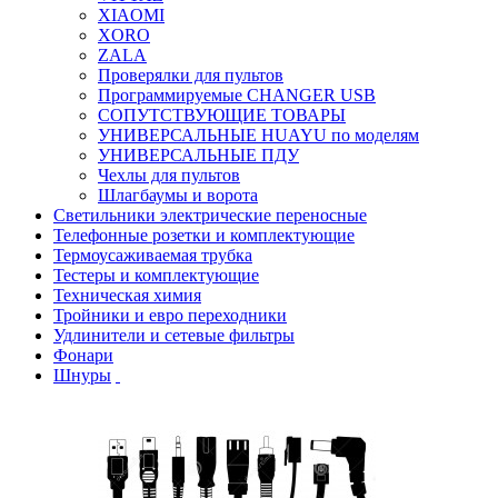
XIAOMI
XORO
ZALA
Проверялки для пультов
Программируемые CHANGER USB
СОПУТСТВУЮЩИЕ ТОВАРЫ
УНИВЕРСАЛЬНЫЕ HUAYU по моделям
УНИВЕРСАЛЬНЫЕ ПДУ
Чехлы для пультов
Шлагбаумы и ворота
Светильники электрические переносные
Телефонные розетки и комплектующие
Термоусаживаемая трубка
Тестеры и комплектующие
Техническая химия
Тройники и евро переходники
Удлинители и сетевые фильтры
Фонари
Шнуры