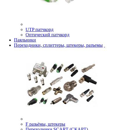
UTP патчкорд
Оптический патчкорд
Паяльники
Переходники, сплиттеры, штекеры, разъемы
F разьёмы, штекеры
Переходники SCART (СКАРТ)