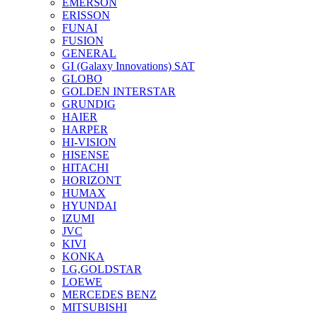
EMERSON
ERISSON
FUNAI
FUSION
GENERAL
GI (Galaxy Innovations) SAT
GLOBO
GOLDEN INTERSTAR
GRUNDIG
HAIER
HARPER
HI-VISION
HISENSE
HITACHI
HORIZONT
HUMAX
HYUNDAI
IZUMI
JVC
KIVI
KONKA
LG,GOLDSTAR
LOEWE
MERCEDES BENZ
MITSUBISHI