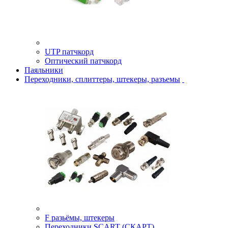
UTP патчкорд
Оптический патчкорд
Паяльники
Переходники, сплиттеры, штекеры, разъемы
F разьёмы, штекеры
Переходники SCART (СКАРТ)