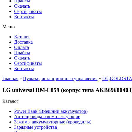
Прайсы
Cкачать
Сертификаты
Контакты
Меню
Каталог
Доставка
Оплата
Прайсы
Cкачать
Сертификаты
Контакты
Главная
»
Пульты дистанционного управления
»
LG,GOLDST
LG universal RM-L859 (корпус типа AKB6968040
Каталог
Power Bank (Внешний аккумулятор)
Авто провода и комплектующие
Зажимы аккумуляторные (крокодилы)
Зарядные устройства