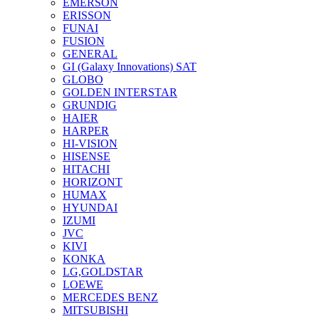
EMERSON
ERISSON
FUNAI
FUSION
GENERAL
GI (Galaxy Innovations) SAT
GLOBO
GOLDEN INTERSTAR
GRUNDIG
HAIER
HARPER
HI-VISION
HISENSE
HITACHI
HORIZONT
HUMAX
HYUNDAI
IZUMI
JVC
KIVI
KONKA
LG,GOLDSTAR
LOEWE
MERCEDES BENZ
MITSUBISHI