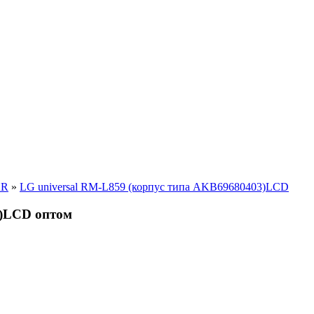
AR
»
LG universal RM-L859 (корпус типа AKB69680403)LCD
3)LCD оптом