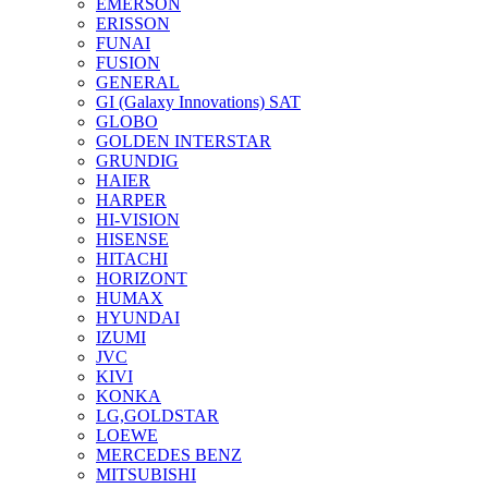
EMERSON
ERISSON
FUNAI
FUSION
GENERAL
GI (Galaxy Innovations) SAT
GLOBO
GOLDEN INTERSTAR
GRUNDIG
HAIER
HARPER
HI-VISION
HISENSE
HITACHI
HORIZONT
HUMAX
HYUNDAI
IZUMI
JVC
KIVI
KONKA
LG,GOLDSTAR
LOEWE
MERCEDES BENZ
MITSUBISHI