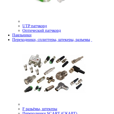
UTP патчкорд
Оптический патчкорд
Паяльники
Переходники, сплиттеры, штекеры, разъемы
F разьёмы, штекеры
Переходники SCART (СКАРТ)