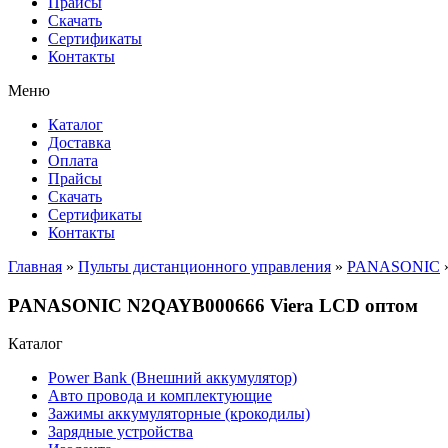
Прайсы
Cкачать
Сертификаты
Контакты
Меню
Каталог
Доставка
Оплата
Прайсы
Cкачать
Сертификаты
Контакты
Главная
»
Пульты дистанционного управления
»
PANASONIC
PANASONIC N2QAYB000666 Viera LCD оптом
Каталог
Power Bank (Внешний аккумулятор)
Авто провода и комплектующие
Зажимы аккумуляторные (крокодилы)
Зарядные устройства