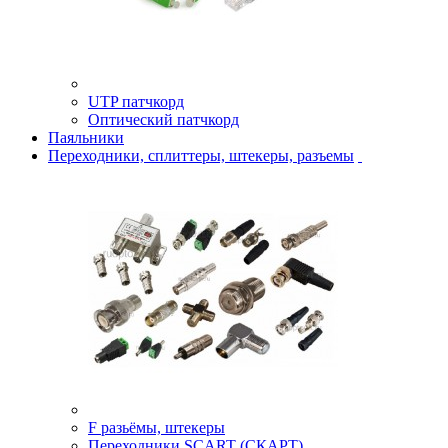
UTP патчкорд
Оптический патчкорд
Паяльники
Переходники, сплиттеры, штекеры, разъемы
F разьёмы, штекеры
Переходники SCART (СКАРТ)