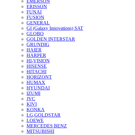
EMERSON
ERISSON
FUNAI
FUSION
GENERAL
GI (Galaxy Innovations) SAT
GLOBO
GOLDEN INTERSTAR
GRUNDIG
HAIER
HARPER
HI-VISION
HISENSE
HITACHI
HORIZONT
HUMAX
HYUNDAI
IZUMI
JVC
KIVI
KONKA
LG,GOLDSTAR
LOEWE
MERCEDES BENZ
MITSUBISHI