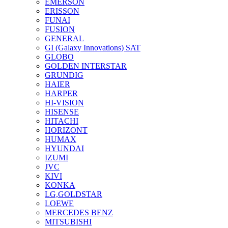
EMERSON
ERISSON
FUNAI
FUSION
GENERAL
GI (Galaxy Innovations) SAT
GLOBO
GOLDEN INTERSTAR
GRUNDIG
HAIER
HARPER
HI-VISION
HISENSE
HITACHI
HORIZONT
HUMAX
HYUNDAI
IZUMI
JVC
KIVI
KONKA
LG,GOLDSTAR
LOEWE
MERCEDES BENZ
MITSUBISHI