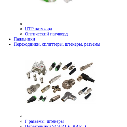
UTP патчкорд
Оптический патчкорд
Паяльники
Переходники, сплиттеры, штекеры, разъемы
F разьёмы, штекеры
Переходники SCART (СКАРТ)