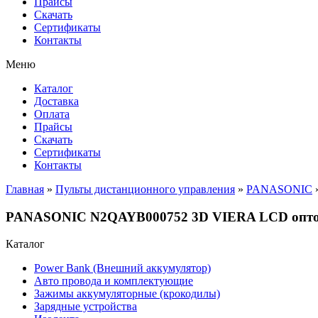
Прайсы
Cкачать
Сертификаты
Контакты
Меню
Каталог
Доставка
Оплата
Прайсы
Cкачать
Сертификаты
Контакты
Главная
»
Пульты дистанционного управления
»
PANASONIC
PANASONIC N2QAYB000752 3D VIERA LCD опт
Каталог
Power Bank (Внешний аккумулятор)
Авто провода и комплектующие
Зажимы аккумуляторные (крокодилы)
Зарядные устройства