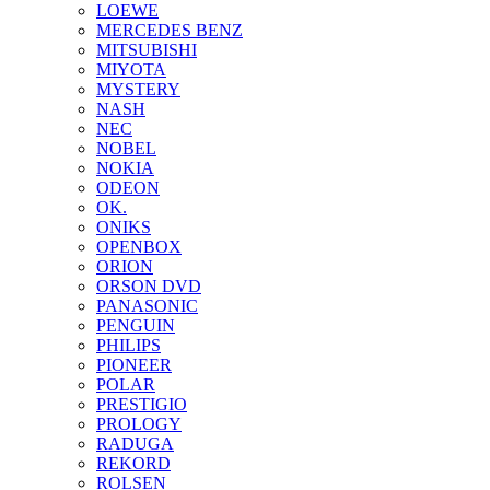
LOEWE
MERCEDES BENZ
MITSUBISHI
MIYOTA
MYSTERY
NASH
NEC
NOBEL
NOKIA
ODEON
OK.
ONIKS
OPENBOX
ORION
ORSON DVD
PANASONIC
PENGUIN
PHILIPS
PIONEER
POLAR
PRESTIGIO
PROLOGY
RADUGA
REKORD
ROLSEN