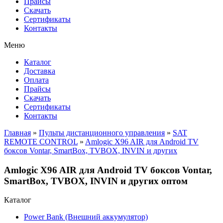
Прайсы
Cкачать
Сертификаты
Контакты
Меню
Каталог
Доставка
Оплата
Прайсы
Cкачать
Сертификаты
Контакты
Главная
»
Пульты дистанционного управления
»
SAT
REMOTE CONTROL
»
Amlogic X96 AIR для Android TV
боксов Vontar, SmartBox, TVBOX, INVIN и других
Amlogic X96 AIR для Android TV боксов Vontar,
SmartBox, TVBOX, INVIN и других оптом
Каталог
Power Bank (Внешний аккумулятор)