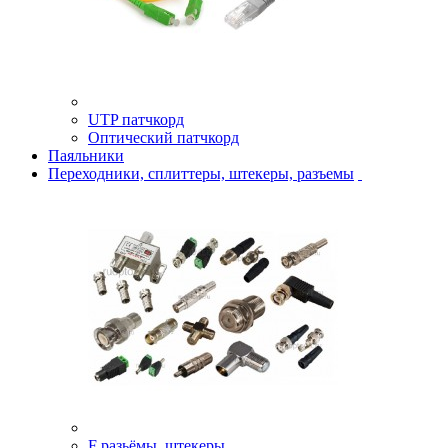
UTP патчкорд
Оптический патчкорд
Паяльники
Переходники, сплиттеры, штекеры, разъемы
F разьёмы, штекеры