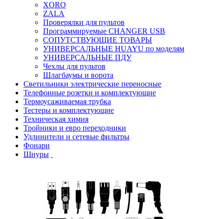
XORO
ZALA
Проверялки для пультов
Программируемые CHANGER USB
СОПУТСТВУЮЩИЕ ТОВАРЫ
УНИВЕРСАЛЬНЫЕ HUAYU по моделям
УНИВЕРСАЛЬНЫЕ ПДУ
Чехлы для пультов
Шлагбаумы и ворота
Светильники электрические переносные
Телефонные розетки и комплектующие
Термоусаживаемая трубка
Тестеры и комплектующие
Техническая химия
Тройники и евро переходники
Удлинители и сетевые фильтры
Фонари
Шнуры