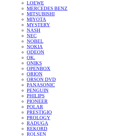
LOEWE
MERCEDES BENZ
MITSUBISHI
MIYOTA
MYSTERY
NASH
NEC
NOBEL
NOKIA
ODEON
OK.
ONIKS
OPENBOX
ORION
ORSON DVD
PANASONIC
PENGUIN
PHILIPS
PIONEER
POLAR
PRESTIGIO
PROLOGY
RADUGA
REKORD
ROLSEN