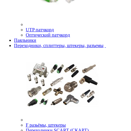
UTP патчкорд
Оптический патчкорд
Паяльники
Переходники, сплиттеры, штекеры, разъемы
F разьёмы, штекеры
Переходники SCART (СКАРТ)