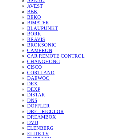
ASANO
AVEST
BBK
BEKO
BIMATEK
BLAUPUNKT
BORK
BRAVIS
BROKSONIC
CAMERON
CAR REMOTE CONTROL
CHANGHONG
CISCO
CORTLAND
DAEWOO
DEX
DEXP
DISTAR
DNS
DOFFLER
DRE TRICOLOR
DREAMBOX
DVD
ELENBERG
ELITE TV