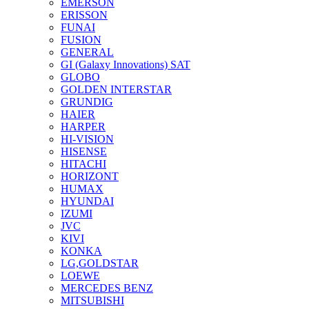
EMERSON
ERISSON
FUNAI
FUSION
GENERAL
GI (Galaxy Innovations) SAT
GLOBO
GOLDEN INTERSTAR
GRUNDIG
HAIER
HARPER
HI-VISION
HISENSE
HITACHI
HORIZONT
HUMAX
HYUNDAI
IZUMI
JVC
KIVI
KONKA
LG,GOLDSTAR
LOEWE
MERCEDES BENZ
MITSUBISHI