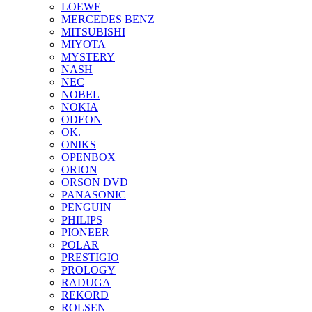
LOEWE
MERCEDES BENZ
MITSUBISHI
MIYOTA
MYSTERY
NASH
NEC
NOBEL
NOKIA
ODEON
OK.
ONIKS
OPENBOX
ORION
ORSON DVD
PANASONIC
PENGUIN
PHILIPS
PIONEER
POLAR
PRESTIGIO
PROLOGY
RADUGA
REKORD
ROLSEN