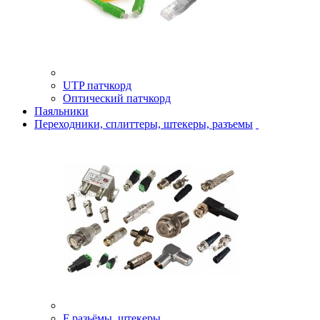
UTP патчкорд
Оптический патчкорд
Паяльники
Переходники, сплиттеры, штекеры, разъемы
F разьёмы, штекеры