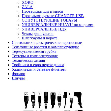
XORO
ZALA
Проверялки для пультов
Программируемые CHANGER USB
СОПУТСТВУЮЩИЕ ТОВАРЫ
УНИВЕРСАЛЬНЫЕ HUAYU по моделям
УНИВЕРСАЛЬНЫЕ ПДУ
Чехлы для пультов
Шлагбаумы и ворота
Светильники электрические переносные
Телефонные розетки и комплектующие
Термоусаживаемая трубка
Тестеры и комплектующие
Техническая химия
Тройники и евро переходники
Удлинители и сетевые фильтры
Фонари
Шнуры