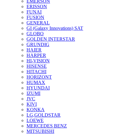
EMERSON
ERISSON
FUNAI
FUSION
GENERAL
GI (Galaxy Innovations) SAT
GLOBO
GOLDEN INTERSTAR
GRUNDIG
HAIER
HARPER
HI-VISION
HISENSE
HITACHI
HORIZONT
HUMAX
HYUNDAI
IZUMI
JVC
KIVI
KONKA
LG,GOLDSTAR
LOEWE
MERCEDES BENZ
MITSUBISHI