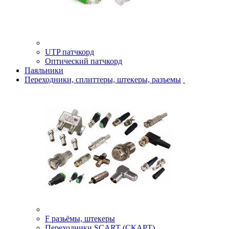
UTP патчкорд
Оптический патчкорд
Паяльники
Переходники, сплиттеры, штекеры, разъемы
F разьёмы, штекеры
Переходники SCART (СКАРТ)