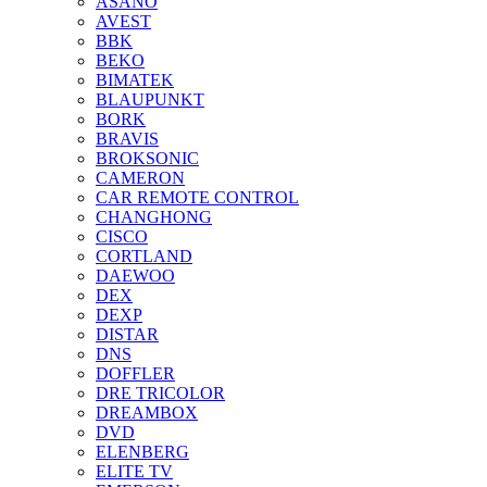
ASANO
AVEST
BBK
BEKO
BIMATEK
BLAUPUNKT
BORK
BRAVIS
BROKSONIC
CAMERON
CAR REMOTE CONTROL
CHANGHONG
CISCO
CORTLAND
DAEWOO
DEX
DEXP
DISTAR
DNS
DOFFLER
DRE TRICOLOR
DREAMBOX
DVD
ELENBERG
ELITE TV