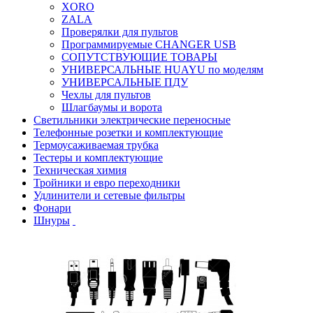
XORO
ZALA
Проверялки для пультов
Программируемые CHANGER USB
СОПУТСТВУЮЩИЕ ТОВАРЫ
УНИВЕРСАЛЬНЫЕ HUAYU по моделям
УНИВЕРСАЛЬНЫЕ ПДУ
Чехлы для пультов
Шлагбаумы и ворота
Светильники электрические переносные
Телефонные розетки и комплектующие
Термоусаживаемая трубка
Тестеры и комплектующие
Техническая химия
Тройники и евро переходники
Удлинители и сетевые фильтры
Фонари
Шнуры