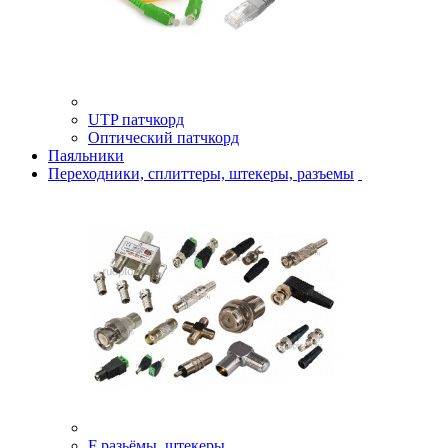
UTP патчкорд
Оптический патчкорд
Паяльники
Переходники, сплиттеры, штекеры, разъемы
F разьёмы, штекеры