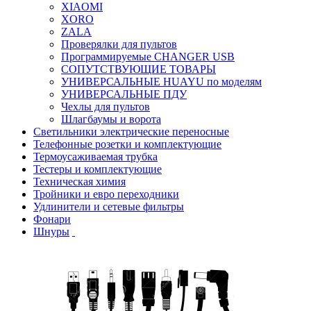
XIAOMI
XORO
ZALA
Проверялки для пультов
Программируемые CHANGER USB
СОПУТСТВУЮЩИЕ ТОВАРЫ
УНИВЕРСАЛЬНЫЕ HUAYU по моделям
УНИВЕРСАЛЬНЫЕ ПДУ
Чехлы для пультов
Шлагбаумы и ворота
Светильники электрические переносные
Телефонные розетки и комплектующие
Термоусаживаемая трубка
Тестеры и комплектующие
Техническая химия
Тройники и евро переходники
Удлинители и сетевые фильтры
Фонари
Шнуры