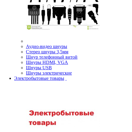
Аудио-видео шнуры
Стерео шнуры 3,5мм
Шнур телефонный витой
Шнуры HDMI, VGA
Шнуры USB
Шнуры электрические
Электробытовые товары