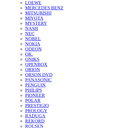
LOEWE
MERCEDES BENZ
MITSUBISHI
MIYOTA
MYSTERY
NASH
NEC
NOBEL
NOKIA
ODEON
OK.
ONIKS
OPENBOX
ORION
ORSON DVD
PANASONIC
PENGUIN
PHILIPS
PIONEER
POLAR
PRESTIGIO
PROLOGY
RADUGA
REKORD
ROLSEN