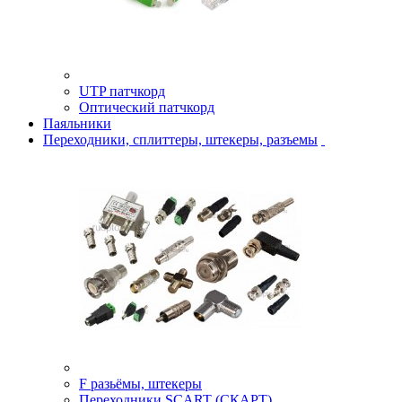
UTP патчкорд
Оптический патчкорд
Паяльники
Переходники, сплиттеры, штекеры, разъемы
F разьёмы, штекеры
Переходники SCART (СКАРТ)