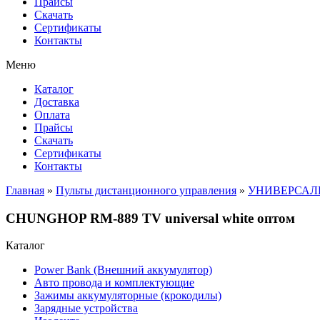
Прайсы
Cкачать
Сертификаты
Контакты
Меню
Каталог
Доставка
Оплата
Прайсы
Cкачать
Сертификаты
Контакты
Главная
»
Пульты дистанционного управления
»
УНИВЕРСАЛ
CHUNGHOP RM-889 TV universal white оптом
Каталог
Power Bank (Внешний аккумулятор)
Авто провода и комплектующие
Зажимы аккумуляторные (крокодилы)
Зарядные устройства