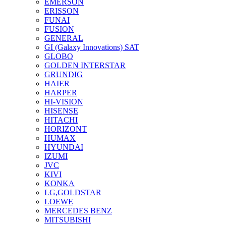
EMERSON
ERISSON
FUNAI
FUSION
GENERAL
GI (Galaxy Innovations) SAT
GLOBO
GOLDEN INTERSTAR
GRUNDIG
HAIER
HARPER
HI-VISION
HISENSE
HITACHI
HORIZONT
HUMAX
HYUNDAI
IZUMI
JVC
KIVI
KONKA
LG,GOLDSTAR
LOEWE
MERCEDES BENZ
MITSUBISHI