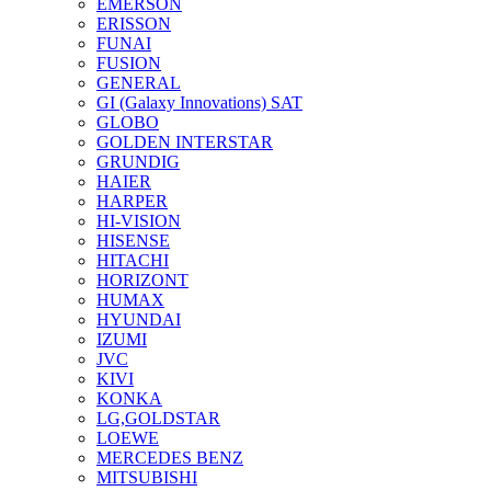
EMERSON
ERISSON
FUNAI
FUSION
GENERAL
GI (Galaxy Innovations) SAT
GLOBO
GOLDEN INTERSTAR
GRUNDIG
HAIER
HARPER
HI-VISION
HISENSE
HITACHI
HORIZONT
HUMAX
HYUNDAI
IZUMI
JVC
KIVI
KONKA
LG,GOLDSTAR
LOEWE
MERCEDES BENZ
MITSUBISHI