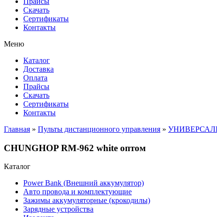
Прайсы
Cкачать
Сертификаты
Контакты
Меню
Каталог
Доставка
Оплата
Прайсы
Cкачать
Сертификаты
Контакты
Главная
»
Пульты дистанционного управления
»
УНИВЕРСАЛ
CHUNGHOP RM-962 white оптом
Каталог
Power Bank (Внешний аккумулятор)
Авто провода и комплектующие
Зажимы аккумуляторные (крокодилы)
Зарядные устройства