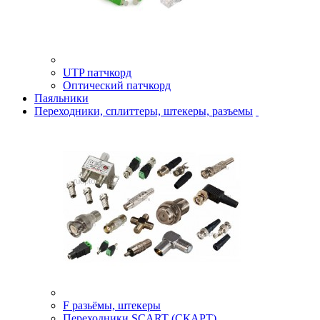
UTP патчкорд
Оптический патчкорд
Паяльники
Переходники, сплиттеры, штекеры, разъемы
F разьёмы, штекеры
Переходники SCART (СКАРТ)