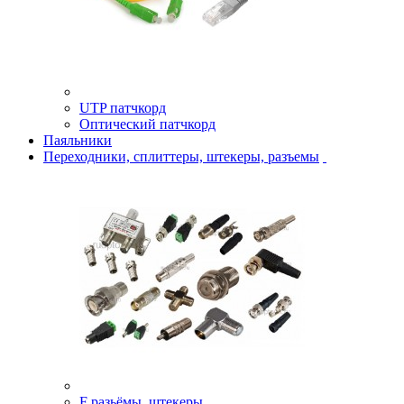
UTP патчкорд
Оптический патчкорд
Паяльники
Переходники, сплиттеры, штекеры, разъемы
F разьёмы, штекеры