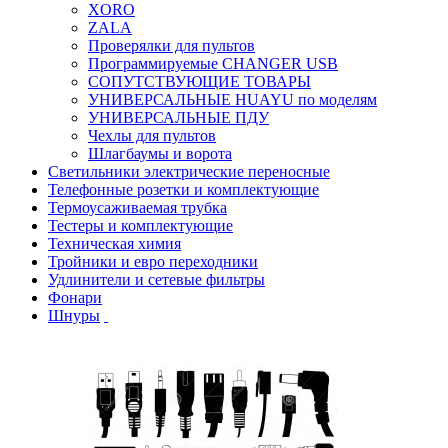
XORO
ZALA
Проверялки для пультов
Программируемые CHANGER USB
СОПУТСТВУЮЩИЕ ТОВАРЫ
УНИВЕРСАЛЬНЫЕ HUAYU по моделям
УНИВЕРСАЛЬНЫЕ ПДУ
Чехлы для пультов
Шлагбаумы и ворота
Светильники электрические переносные
Телефонные розетки и комплектующие
Термоусаживаемая трубка
Тестеры и комплектующие
Техническая химия
Тройники и евро переходники
Удлинители и сетевые фильтры
Фонари
Шнуры